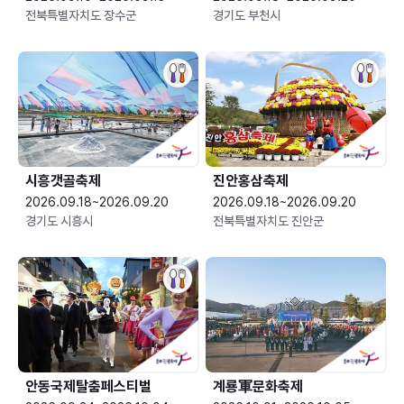
전북특별자치도 장수군
경기도 부천시
시흥갯골축제
진안홍삼축제
2026.09.18~2026.09.20
2026.09.18~2026.09.20
경기도 시흥시
전북특별자치도 진안군
안동국제탈춤페스티벌
계룡軍문화축제 