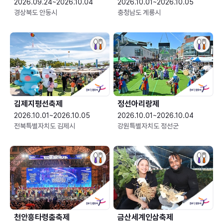
2026.09.24~2026.10.04
2026.10.01~2026.10.05
경상북도 안동시
충청남도 계룡시
김제지평선축제
정선아리랑제
2026.10.01~2026.10.05
2026.10.01~2026.10.04
전북특별자치도 김제시
강원특별자치도 정선군
천안흥타령춤축제
금산세계인삼축제