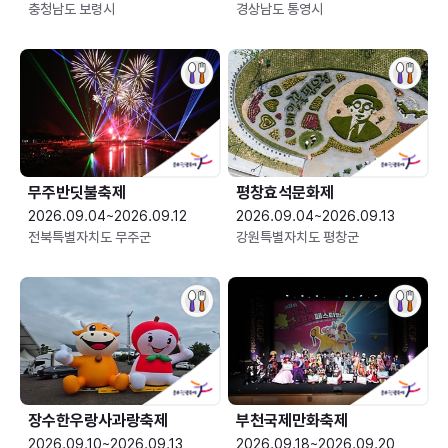
충청남도 보령시
경상남도 통영시
무주반딧불축제
평창효석문화제
2026.09.04~2026.09.12
2026.09.04~2026.09.13
전북특별자치도 무주군
강원특별자치도 평창군
장수한우랑사과랑축제
부천국제만화축제
2026.09.10~2026.09.13
2026.09.18~2026.09.20