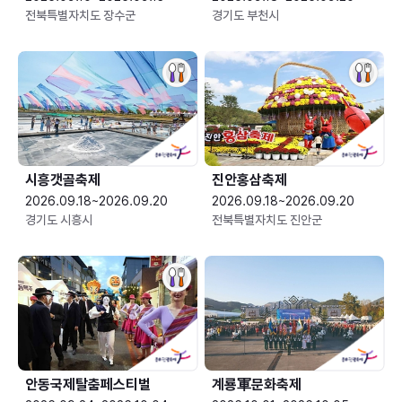
전북특별자치도 장수군
경기도 부천시
시흥갯골축제
진안홍삼축제
2026.09.18~2026.09.20
2026.09.18~2026.09.20
경기도 시흥시
전북특별자치도 진안군
안동국제탈춤페스티벌
계룡軍문화축제 