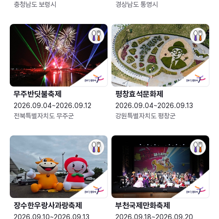
충청남도 보령시
경상남도 통영시
무주반딧불축제
평창효석문화제
2026.09.04~2026.09.12
2026.09.04~2026.09.13
전북특별자치도 무주군
강원특별자치도 평창군
장수한우랑사과랑축제
부천국제만화축제
2026.09.10~2026.09.13
2026.09.18~2026.09.20