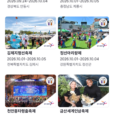
2026.09.24~2026.10.04
2026.10.01~2026.10.05
경상북도 안동시
충청남도 계룡시
김제지평선축제
정선아리랑제
2026.10.01~2026.10.05
2026.10.01~2026.10.04
전북특별자치도 김제시
강원특별자치도 정선군
천안흥타령춤축제
금산세계인삼축제