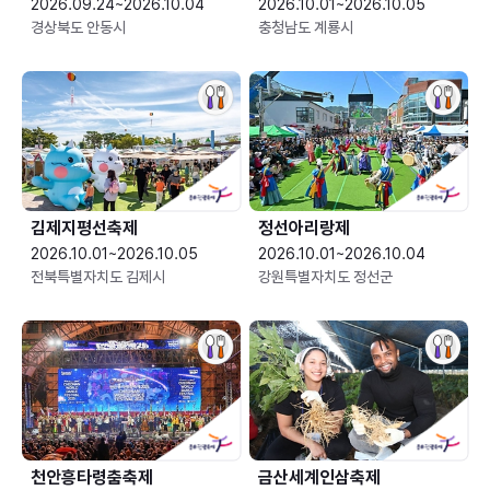
2026.09.24~2026.10.04
2026.10.01~2026.10.05
경상북도 안동시
충청남도 계룡시
김제지평선축제
정선아리랑제
2026.10.01~2026.10.05
2026.10.01~2026.10.04
전북특별자치도 김제시
강원특별자치도 정선군
천안흥타령춤축제
금산세계인삼축제