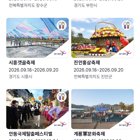
전북특별자치도 장수군
경기도 부천시
시흥갯골축제
진안홍삼축제
2026.09.18~2026.09.20
2026.09.18~2026.09.20
경기도 시흥시
전북특별자치도 진안군
안동국제탈춤페스티벌
계룡軍문화축제 