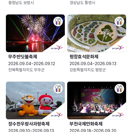
충청남도 보령시
경상남도 통영시
무주반딧불축제
평창효석문화제
2026.09.04~2026.09.12
2026.09.04~2026.09.13
전북특별자치도 무주군
강원특별자치도 평창군
장수한우랑사과랑축제
부천국제만화축제
2026.09.10~2026.09.13
2026.09.18~2026.09.20