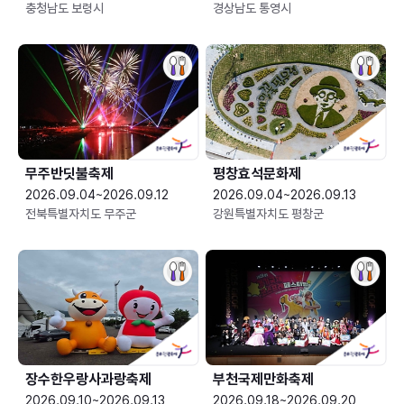
충청남도 보령시
경상남도 통영시
무주반딧불축제
평창효석문화제
2026.09.04~2026.09.12
2026.09.04~2026.09.13
전북특별자치도 무주군
강원특별자치도 평창군
장수한우랑사과랑축제
부천국제만화축제
2026.09.10~2026.09.13
2026.09.18~2026.09.20