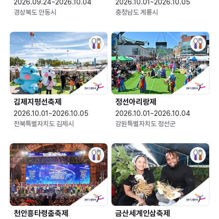
2026.09.24~2026.10.04
2026.10.01~2026.10.05
경상북도 안동시
충청남도 계룡시
김제지평선축제
정선아리랑제
2026.10.01~2026.10.05
2026.10.01~2026.10.04
전북특별자치도 김제시
강원특별자치도 정선군
천안흥타령춤축제
금산세계인삼축제