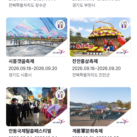
전북특별자치도 장수군
경기도 부천시
시흥갯골축제
진안홍삼축제
2026.09.18~2026.09.20
2026.09.18~2026.09.20
경기도 시흥시
전북특별자치도 진안군
안동국제탈춤페스티벌
계룡軍문화축제 