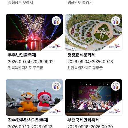
충청남도 보령시
경상남도 통영시
무주반딧불축제
평창효석문화제
2026.09.04~2026.09.12
2026.09.04~2026.09.13
전북특별자치도 무주군
강원특별자치도 평창군
장수한우랑사과랑축제
부천국제만화축제
2026.09.10~2026.09.13
2026.09.18~2026.09.20