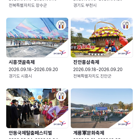
전북특별자치도 장수군
경기도 부천시
시흥갯골축제
진안홍삼축제
2026.09.18~2026.09.20
2026.09.18~2026.09.20
경기도 시흥시
전북특별자치도 진안군
안동국제탈춤페스티벌
계룡軍문화축제 