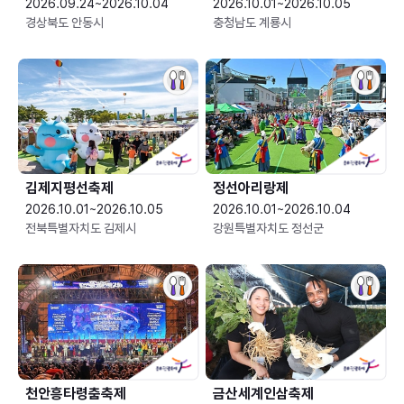
2026.09.24~2026.10.04
2026.10.01~2026.10.05
경상북도 안동시
충청남도 계룡시
김제지평선축제
정선아리랑제
2026.10.01~2026.10.05
2026.10.01~2026.10.04
전북특별자치도 김제시
강원특별자치도 정선군
천안흥타령춤축제
금산세계인삼축제