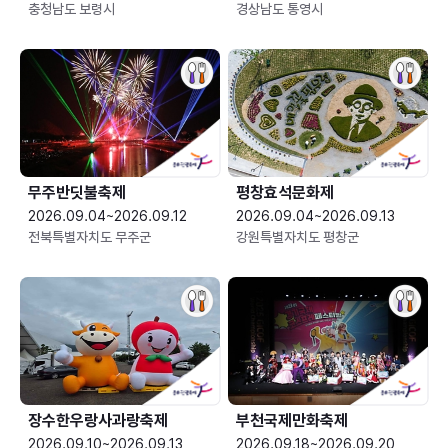
충청남도 보령시
경상남도 통영시
무주반딧불축제
평창효석문화제
2026.09.04~2026.09.12
2026.09.04~2026.09.13
전북특별자치도 무주군
강원특별자치도 평창군
장수한우랑사과랑축제
부천국제만화축제
2026.09.10~2026.09.13
2026.09.18~2026.09.20