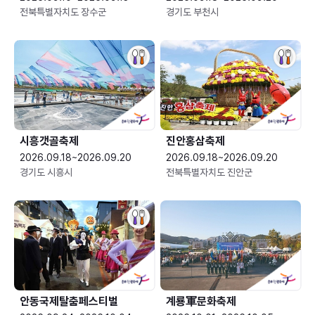
전북특별자치도 장수군
경기도 부천시
시흥갯골축제
진안홍삼축제
2026.09.18~2026.09.20
2026.09.18~2026.09.20
경기도 시흥시
전북특별자치도 진안군
안동국제탈춤페스티벌
계룡軍문화축제 