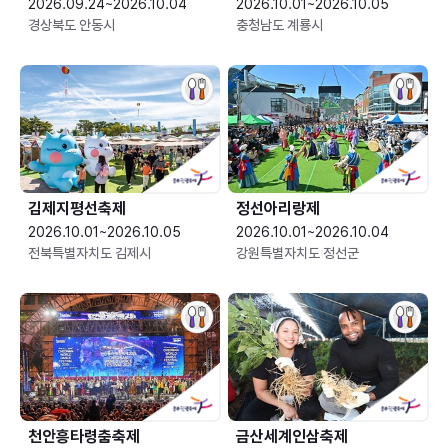
2026.09.24~2026.10.04
2026.10.01~2026.10.05
경상북도 안동시
충청남도 계룡시
김제지평선축제
정선아리랑제
2026.10.01~2026.10.05
2026.10.01~2026.10.04
전북특별자치도 김제시
강원특별자치도 정선군
천안흥타령춤축제
금산세계인삼축제