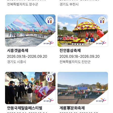
전북특별자치도 장수군
경기도 부천시
시흥갯골축제
진안홍삼축제
2026.09.18~2026.09.20
2026.09.18~2026.09.20
경기도 시흥시
전북특별자치도 진안군
안동국제탈춤페스티벌
계룡軍문화축제 