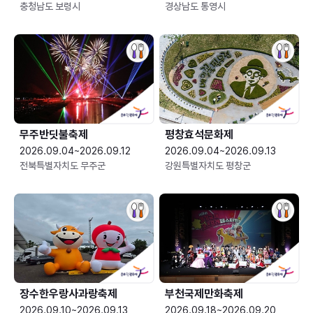
충청남도 보령시
경상남도 통영시
무주반딧불축제
평창효석문화제
2026.09.04~2026.09.12
2026.09.04~2026.09.13
전북특별자치도 무주군
강원특별자치도 평창군
장수한우랑사과랑축제
부천국제만화축제
2026.09.10~2026.09.13
2026.09.18~2026.09.20