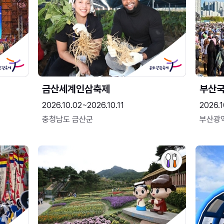
금산세계인삼축제
부산
2026.10.02~2026.10.11
2026.1
충청남도 금산군
부산광