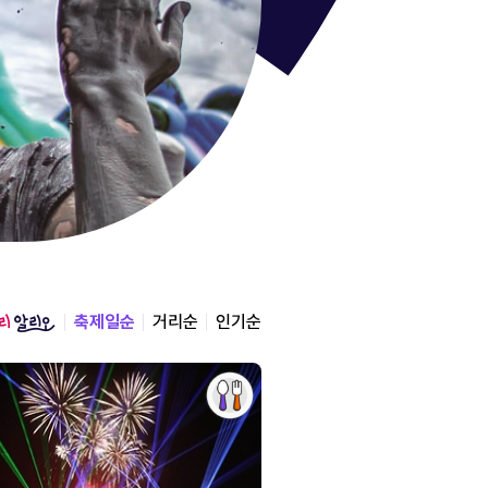
통영한산
경상남도 통영시
2026.08.12 ~ 2026.0
축제일순
거리순
인기순