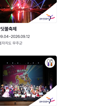
반딧불축제
09.04~2026.09.12
별자치도 무주군