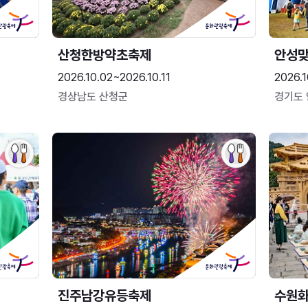
산청한방약초축제
안성맞
2026.10.02~2026.10.11
2026.1
경상남도 산청군
경기도
진주남강유등축제
수원