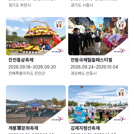
경기도 부천시
경기도 시흥시
진안홍삼축제
안동국제탈춤페스티벌
2026.09.18~2026.09.20
2026.09.24~2026.10.04
전북특별자치도 진안군
경상북도 안동시
계룡軍문화축제 
김제지평선축제