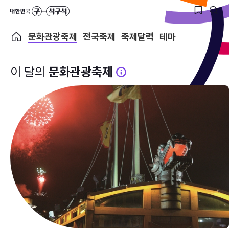
문화관광축제
전국축제
축제달력
테마
이 달의
문화관광축제