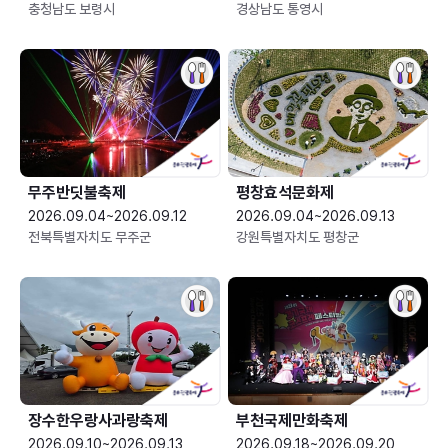
충청남도 보령시
경상남도 통영시
무주반딧불축제
평창효석문화제
2026.09.04~2026.09.12
2026.09.04~2026.09.13
전북특별자치도 무주군
강원특별자치도 평창군
장수한우랑사과랑축제
부천국제만화축제
2026.09.10~2026.09.13
2026.09.18~2026.09.20