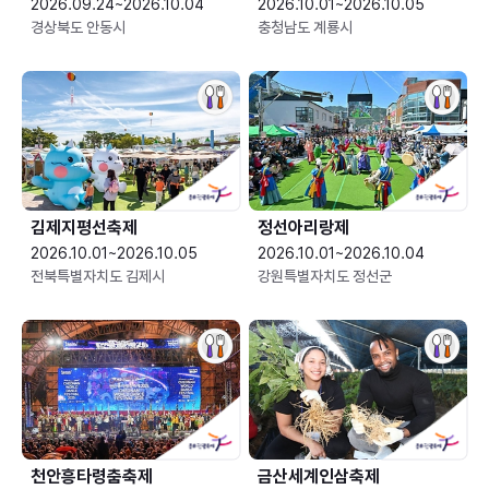
2026.09.24~2026.10.04
2026.10.01~2026.10.05
경상북도 안동시
충청남도 계룡시
김제지평선축제
정선아리랑제
2026.10.01~2026.10.05
2026.10.01~2026.10.04
전북특별자치도 김제시
강원특별자치도 정선군
천안흥타령춤축제
금산세계인삼축제