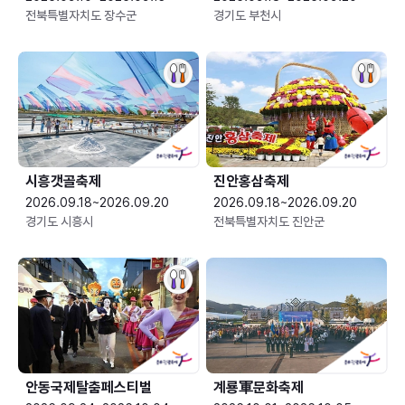
전북특별자치도 장수군
경기도 부천시
시흥갯골축제
진안홍삼축제
2026.09.18~2026.09.20
2026.09.18~2026.09.20
경기도 시흥시
전북특별자치도 진안군
안동국제탈춤페스티벌
계룡軍문화축제 