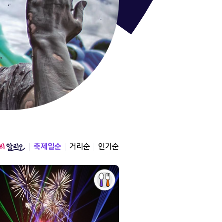
통영한산
경상남도 통영시
2026.08.12 ~ 2026.0
축제일순
거리순
인기순