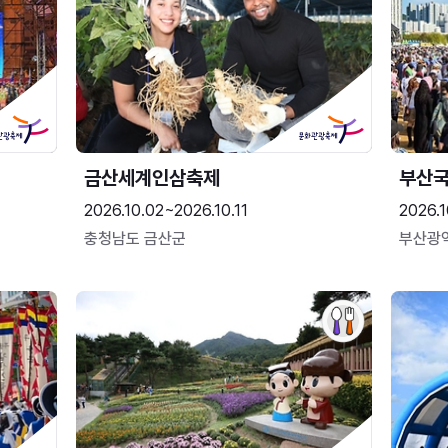
금산세계인삼축제
부산
2026.10.02~2026.10.11
2026.1
충청남도 금산군
부산광