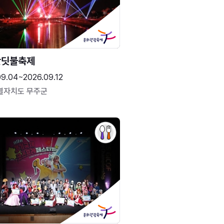
반딧불축제
09.04~2026.09.12
별자치도 무주군