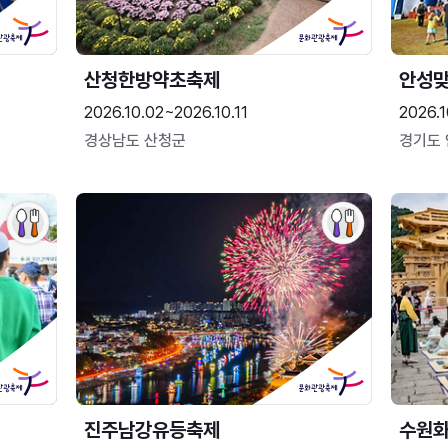
산청한방약초축제
안성맞
2026.10.02~2026.10.11
2026.1
경상남도 산청군
경기도
진주남강유등축제
수원