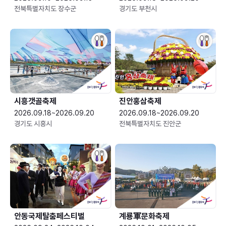
전북특별자치도 장수군
경기도 부천시
시흥갯골축제
진안홍삼축제
2026.09.18~2026.09.20
2026.09.18~2026.09.20
경기도 시흥시
전북특별자치도 진안군
안동국제탈춤페스티벌
계룡軍문화축제 