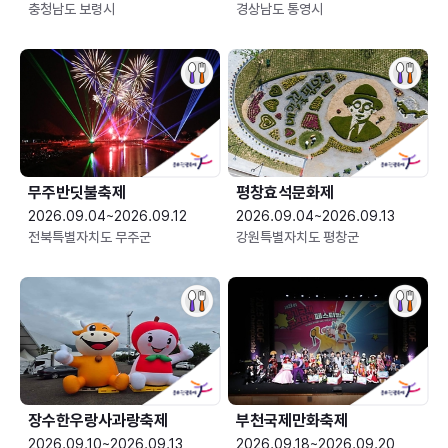
충청남도 보령시
경상남도 통영시
무주반딧불축제
평창효석문화제
2026.09.04~2026.09.12
2026.09.04~2026.09.13
전북특별자치도 무주군
강원특별자치도 평창군
장수한우랑사과랑축제
부천국제만화축제
2026.09.10~2026.09.13
2026.09.18~2026.09.20