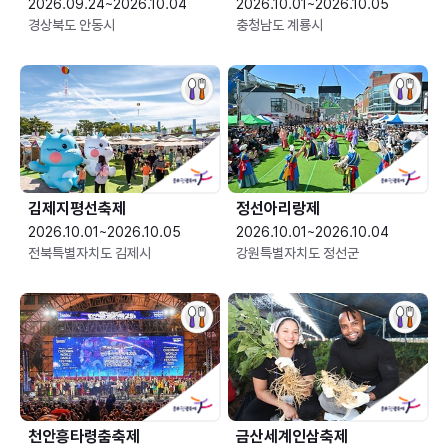
2026.09.24~2026.10.04
2026.10.01~2026.10.05
경상북도 안동시
충청남도 계룡시
김제지평선축제
정선아리랑제
2026.10.01~2026.10.05
2026.10.01~2026.10.04
전북특별자치도 김제시
강원특별자치도 정선군
천안흥타령춤축제
금산세계인삼축제