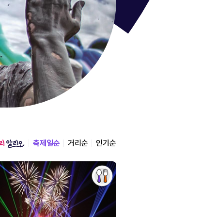
통영한산
경상남도 통영시
2026.08.12 ~ 2026.0
축제일순
거리순
인기순