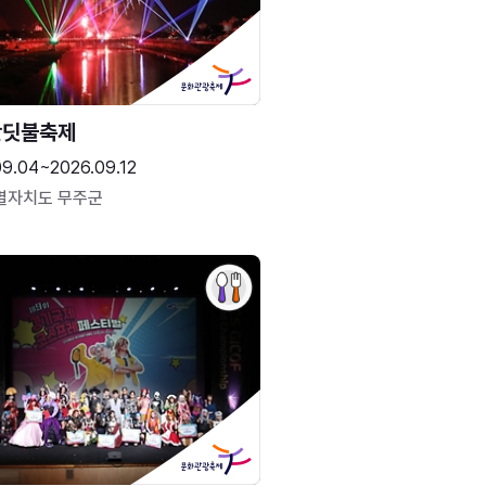
반딧불축제
09.04~2026.09.12
별자치도 무주군