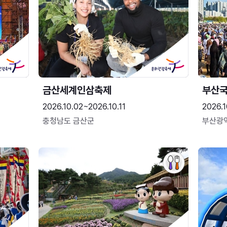
금산세계인삼축제
부산
2026.10.02~2026.10.11
2026.1
충청남도 금산군
부산광