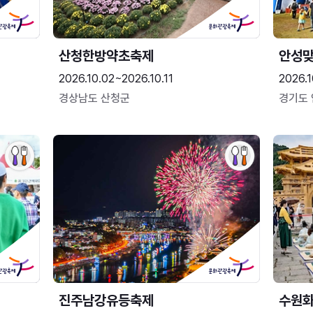
산청한방약초축제
안성맞
2026.10.02~2026.10.11
2026.1
경상남도 산청군
경기도
진주남강유등축제
수원