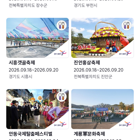
전북특별자치도 장수군
경기도 부천시
시흥갯골축제
진안홍삼축제
2026.09.18~2026.09.20
2026.09.18~2026.09.20
경기도 시흥시
전북특별자치도 진안군
안동국제탈춤페스티벌
계룡軍문화축제 