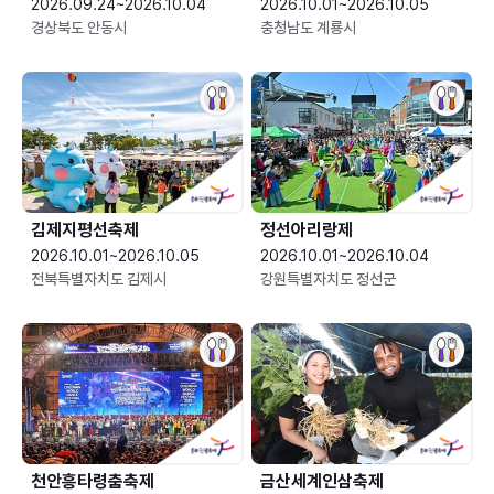
2026.09.24~2026.10.04
2026.10.01~2026.10.05
경상북도 안동시
충청남도 계룡시
김제지평선축제
정선아리랑제
2026.10.01~2026.10.05
2026.10.01~2026.10.04
전북특별자치도 김제시
강원특별자치도 정선군
천안흥타령춤축제
금산세계인삼축제