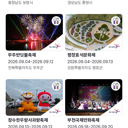
충청남도 보령시
경상남도 통영시
무주반딧불축제
평창효석문화제
2026.09.04~2026.09.12
2026.09.04~2026.09.13
전북특별자치도 무주군
강원특별자치도 평창군
장수한우랑사과랑축제
부천국제만화축제
2026.09.10~2026.09.13
2026.09.18~2026.09.20