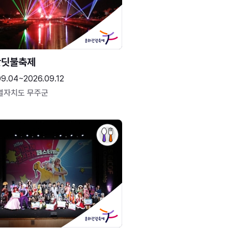
반딧불축제
09.04~2026.09.12
별자치도 무주군