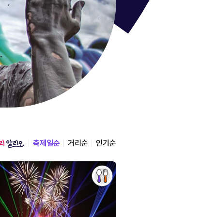
통영한산
경상남도 통영시
2026.08.12 ~ 2026.0
축제일순
거리순
인기순