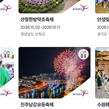
산청한방약초축제
안성맞
2026.10.02~2026.10.11
2026.1
경상남도 산청군
경기도
진주남강유등축제
수원