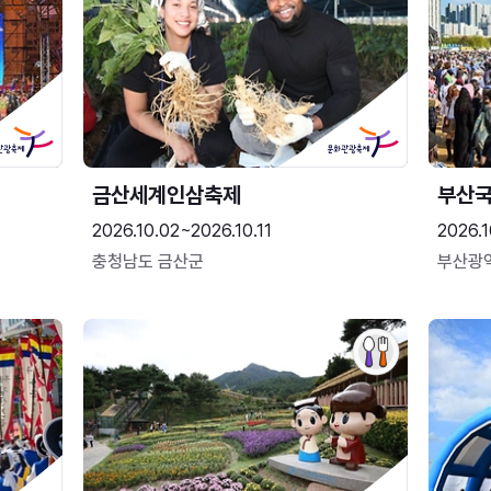
금산세계인삼축제
부산
2026.10.02~2026.10.11
2026.1
충청남도 금산군
부산광