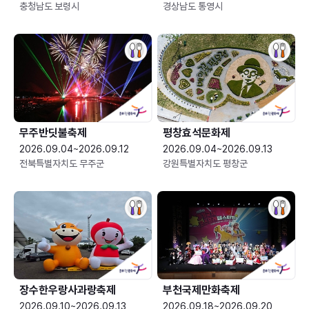
충청남도 보령시
경상남도 통영시
무주반딧불축제
평창효석문화제
2026.09.04~2026.09.12
2026.09.04~2026.09.13
전북특별자치도 무주군
강원특별자치도 평창군
장수한우랑사과랑축제
부천국제만화축제
2026.09.10~2026.09.13
2026.09.18~2026.09.20