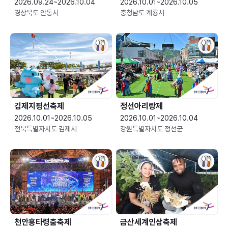
2026.09.24~2026.10.04
2026.10.01~2026.10.05
경상북도 안동시
충청남도 계룡시
김제지평선축제
정선아리랑제
2026.10.01~2026.10.05
2026.10.01~2026.10.04
전북특별자치도 김제시
강원특별자치도 정선군
천안흥타령춤축제
금산세계인삼축제