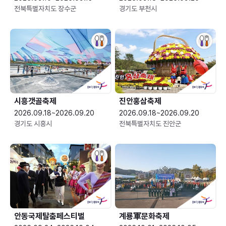
전북특별자치도 장수군
경기도 부천시
시흥갯골축제
진안홍삼축제
2026.09.18~2026.09.20
2026.09.18~2026.09.20
경기도 시흥시
전북특별자치도 진안군
안동국제탈춤페스티벌
계룡軍문화축제 