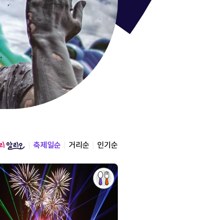
통영한산
경상남도 통영시
2026.08.12 ~ 2026.0
축제일순
거리순
인기순