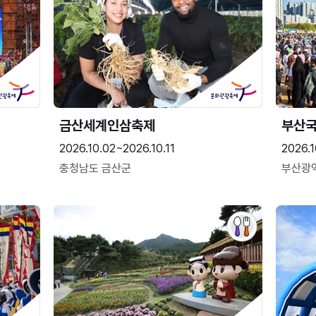
금산세계인삼축제
부산
2026.10.02~2026.10.11
2026.1
충청남도 금산군
부산광