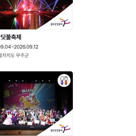
반딧불축제
09.04~2026.09.12
별자치도 무주군