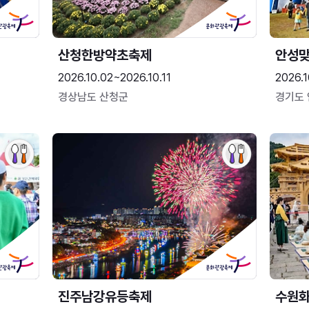
산청한방약초축제
안성맞
2026.10.02~2026.10.11
2026.1
경상남도 산청군
경기도
진주남강유등축제
수원