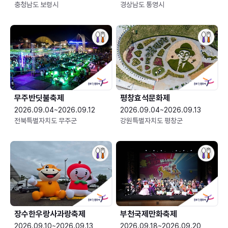
충청남도 보령시
경상남도 통영시
무주반딧불축제
평창효석문화제
2026.09.04~2026.09.12
2026.09.04~2026.09.13
전북특별자치도 무주군
강원특별자치도 평창군
장수한우랑사과랑축제
부천국제만화축제
2026.09.10~2026.09.13
2026.09.18~2026.09.20