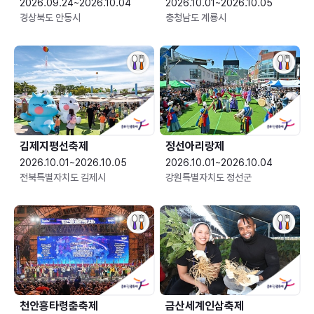
2026.09.24~2026.10.04
2026.10.01~2026.10.05
경상북도 안동시
충청남도 계룡시
김제지평선축제
정선아리랑제
2026.10.01~2026.10.05
2026.10.01~2026.10.04
전북특별자치도 김제시
강원특별자치도 정선군
천안흥타령춤축제
금산세계인삼축제