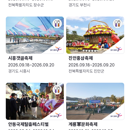
전북특별자치도 장수군
경기도 부천시
시흥갯골축제
진안홍삼축제
2026.09.18~2026.09.20
2026.09.18~2026.09.20
경기도 시흥시
전북특별자치도 진안군
안동국제탈춤페스티벌
계룡軍문화축제 