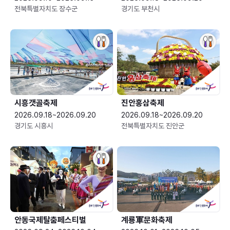
전북특별자치도 장수군
경기도 부천시
시흥갯골축제
진안홍삼축제
2026.09.18~2026.09.20
2026.09.18~2026.09.20
경기도 시흥시
전북특별자치도 진안군
안동국제탈춤페스티벌
계룡軍문화축제 