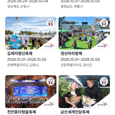
2026.09.24~2026.10.04
2026.10.01~2026.10.05
경상북도 안동시
충청남도 계룡시
김제지평선축제
정선아리랑제
2026.10.01~2026.10.05
2026.10.01~2026.10.04
전북특별자치도 김제시
강원특별자치도 정선군
천안흥타령춤축제
금산세계인삼축제