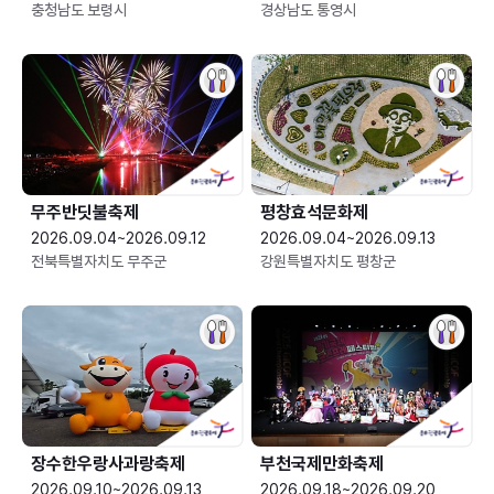
충청남도 보령시
경상남도 통영시
무주반딧불축제
평창효석문화제
2026.09.04~2026.09.12
2026.09.04~2026.09.13
전북특별자치도 무주군
강원특별자치도 평창군
장수한우랑사과랑축제
부천국제만화축제
2026.09.10~2026.09.13
2026.09.18~2026.09.20