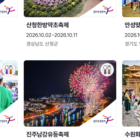
산청한방약초축제
안성맞
2026.10.02~2026.10.11
2026.1
경상남도 산청군
경기도
진주남강유등축제
수원