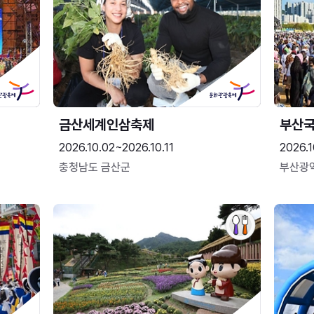
금산세계인삼축제
부산
2026.10.02~2026.10.11
2026.1
충청남도 금산군
부산광