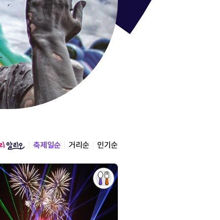
통영한산
경상남도 통영시
2026.08.12 ~ 2026.0
축제일순
거리순
인기순