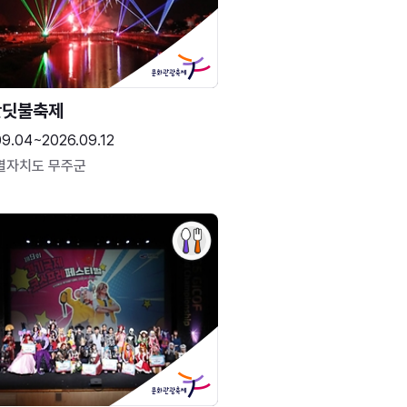
반딧불축제
09.04~2026.09.12
별자치도 무주군