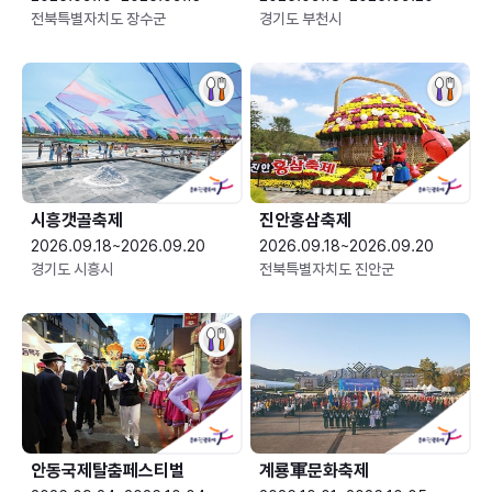
전북특별자치도 장수군
경기도 부천시
시흥갯골축제
진안홍삼축제
2026.09.18~2026.09.20
2026.09.18~2026.09.20
경기도 시흥시
전북특별자치도 진안군
안동국제탈춤페스티벌
계룡軍문화축제 