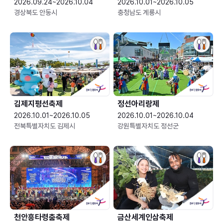
2026.09.24~2026.10.04
2026.10.01~2026.10.05
경상북도 안동시
충청남도 계룡시
김제지평선축제
정선아리랑제
2026.10.01~2026.10.05
2026.10.01~2026.10.04
전북특별자치도 김제시
강원특별자치도 정선군
천안흥타령춤축제
금산세계인삼축제