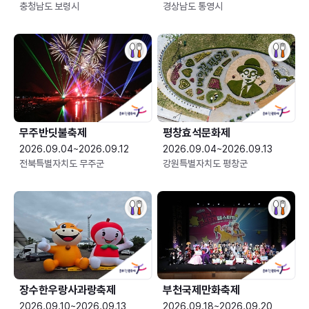
충청남도 보령시
경상남도 통영시
무주반딧불축제
평창효석문화제
2026.09.04~2026.09.12
2026.09.04~2026.09.13
전북특별자치도 무주군
강원특별자치도 평창군
장수한우랑사과랑축제
부천국제만화축제
2026.09.10~2026.09.13
2026.09.18~2026.09.20