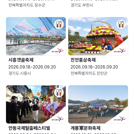
전북특별자치도 장수군
경기도 부천시
시흥갯골축제
진안홍삼축제
2026.09.18~2026.09.20
2026.09.18~2026.09.20
경기도 시흥시
전북특별자치도 진안군
안동국제탈춤페스티벌
계룡軍문화축제 