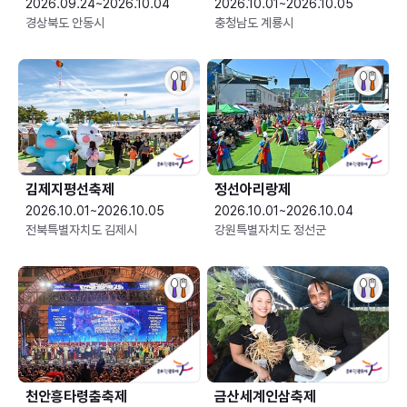
2026.09.24~2026.10.04
2026.10.01~2026.10.05
경상북도 안동시
충청남도 계룡시
김제지평선축제
정선아리랑제
2026.10.01~2026.10.05
2026.10.01~2026.10.04
전북특별자치도 김제시
강원특별자치도 정선군
천안흥타령춤축제
금산세계인삼축제