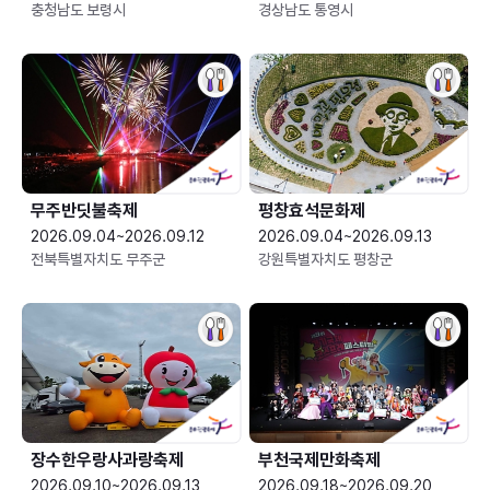
충청남도 보령시
경상남도 통영시
무주반딧불축제
평창효석문화제
2026.09.04~2026.09.12
2026.09.04~2026.09.13
전북특별자치도 무주군
강원특별자치도 평창군
장수한우랑사과랑축제
부천국제만화축제
2026.09.10~2026.09.13
2026.09.18~2026.09.20