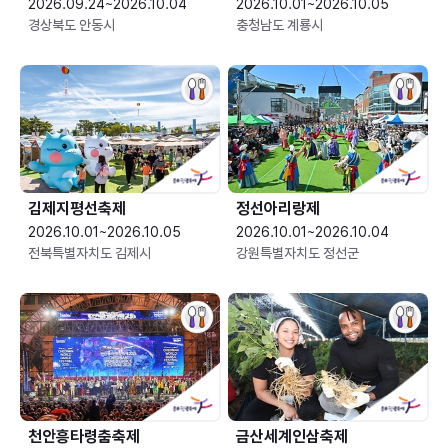
2026.09.24~2026.10.04
2026.10.01~2026.10.05
경상북도 안동시
충청남도 계룡시
김제지평선축제
정선아리랑제
2026.10.01~2026.10.05
2026.10.01~2026.10.04
전북특별자치도 김제시
강원특별자치도 정선군
천안흥타령춤축제
금산세계인삼축제