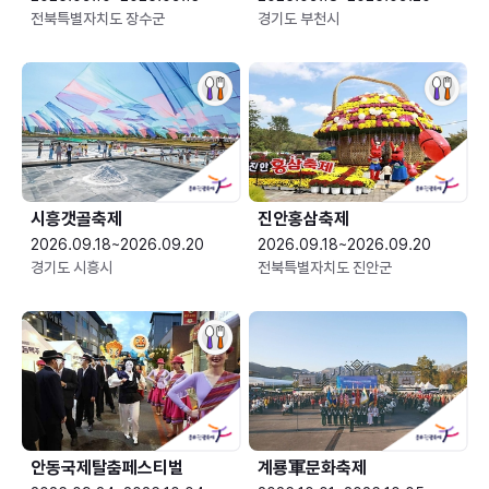
전북특별자치도 장수군
경기도 부천시
시흥갯골축제
진안홍삼축제
2026.09.18~2026.09.20
2026.09.18~2026.09.20
경기도 시흥시
전북특별자치도 진안군
안동국제탈춤페스티벌
계룡軍문화축제 