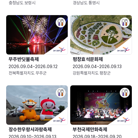
충청남도 보령시
경상남도 통영시
무주반딧불축제
평창효석문화제
2026.09.04~2026.09.12
2026.09.04~2026.09.13
전북특별자치도 무주군
강원특별자치도 평창군
장수한우랑사과랑축제
부천국제만화축제
2026.09.10~2026.09.13
2026.09.18~2026.09.20