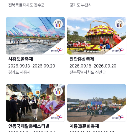
전북특별자치도 장수군
경기도 부천시
시흥갯골축제
진안홍삼축제
2026.09.18~2026.09.20
2026.09.18~2026.09.20
경기도 시흥시
전북특별자치도 진안군
안동국제탈춤페스티벌
계룡軍문화축제 