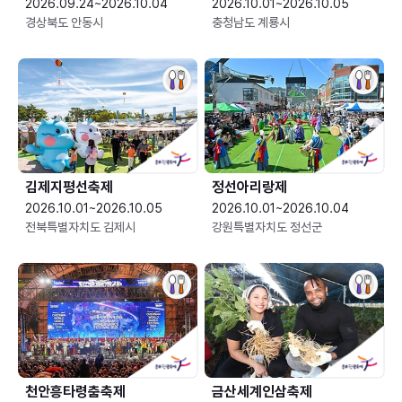
2026.09.24~2026.10.04
2026.10.01~2026.10.05
경상북도 안동시
충청남도 계룡시
김제지평선축제
정선아리랑제
2026.10.01~2026.10.05
2026.10.01~2026.10.04
전북특별자치도 김제시
강원특별자치도 정선군
천안흥타령춤축제
금산세계인삼축제