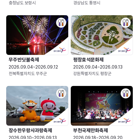
충청남도 보령시
경상남도 통영시
무주반딧불축제
평창효석문화제
2026.09.04~2026.09.12
2026.09.04~2026.09.13
전북특별자치도 무주군
강원특별자치도 평창군
장수한우랑사과랑축제
부천국제만화축제
2026.09.10~2026.09.13
2026.09.18~2026.09.20