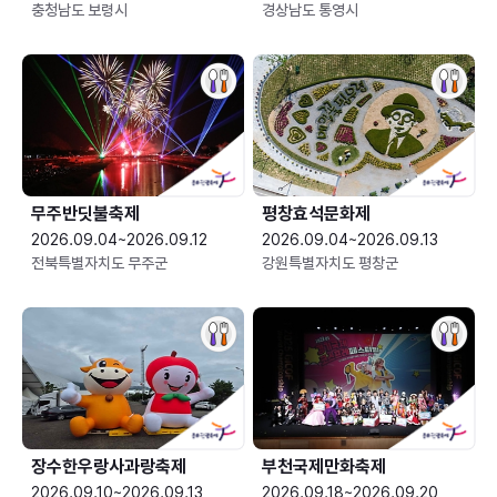
충청남도 보령시
경상남도 통영시
무주반딧불축제
평창효석문화제
2026.09.04~2026.09.12
2026.09.04~2026.09.13
전북특별자치도 무주군
강원특별자치도 평창군
장수한우랑사과랑축제
부천국제만화축제
2026.09.10~2026.09.13
2026.09.18~2026.09.20