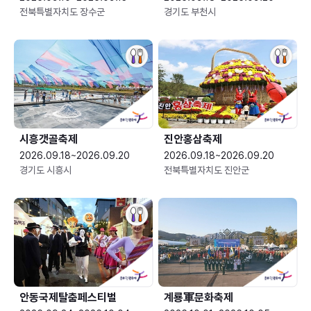
전북특별자치도 장수군
경기도 부천시
시흥갯골축제
진안홍삼축제
2026.09.18~2026.09.20
2026.09.18~2026.09.20
경기도 시흥시
전북특별자치도 진안군
안동국제탈춤페스티벌
계룡軍문화축제 