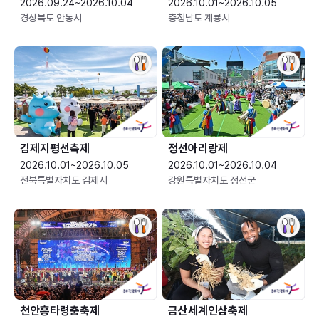
2026.09.24~2026.10.04
2026.10.01~2026.10.05
경상북도 안동시
충청남도 계룡시
김제지평선축제
정선아리랑제
2026.10.01~2026.10.05
2026.10.01~2026.10.04
전북특별자치도 김제시
강원특별자치도 정선군
천안흥타령춤축제
금산세계인삼축제