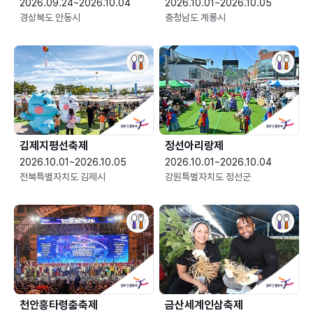
2026.09.24~2026.10.04
2026.10.01~2026.10.05
경상북도 안동시
충청남도 계룡시
김제지평선축제
정선아리랑제
2026.10.01~2026.10.05
2026.10.01~2026.10.04
전북특별자치도 김제시
강원특별자치도 정선군
천안흥타령춤축제
금산세계인삼축제