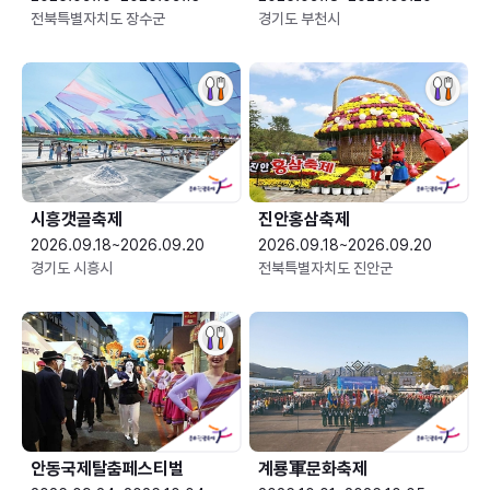
전북특별자치도 장수군
경기도 부천시
시흥갯골축제
진안홍삼축제
2026.09.18~2026.09.20
2026.09.18~2026.09.20
경기도 시흥시
전북특별자치도 진안군
안동국제탈춤페스티벌
계룡軍문화축제 