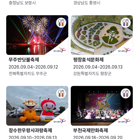
충청남도 보령시
경상남도 통영시
무주반딧불축제
평창효석문화제
2026.09.04~2026.09.12
2026.09.04~2026.09.13
전북특별자치도 무주군
강원특별자치도 평창군
장수한우랑사과랑축제
부천국제만화축제
2026.09.10~2026.09.13
2026.09.18~2026.09.20