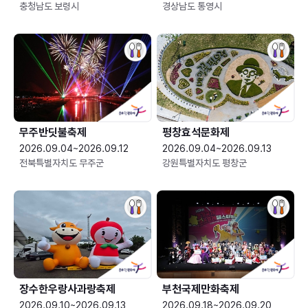
충청남도 보령시
경상남도 통영시
무주반딧불축제
평창효석문화제
2026.09.04~2026.09.12
2026.09.04~2026.09.13
전북특별자치도 무주군
강원특별자치도 평창군
장수한우랑사과랑축제
부천국제만화축제
2026.09.10~2026.09.13
2026.09.18~2026.09.20