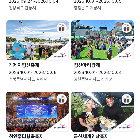
2026.09.24~2026.10.04
2026.10.01~2026.10.05
경상북도 안동시
충청남도 계룡시
김제지평선축제
정선아리랑제
2026.10.01~2026.10.05
2026.10.01~2026.10.04
전북특별자치도 김제시
강원특별자치도 정선군
천안흥타령춤축제
금산세계인삼축제