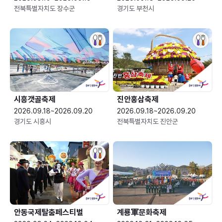
전북특별자치도 장수군
경기도 부천시
시흥갯골축제
진안홍삼축제
2026.09.18~2026.09.20
2026.09.18~2026.09.20
경기도 시흥시
전북특별자치도 진안군
안동국제탈춤페스티벌
계룡軍문화축제 