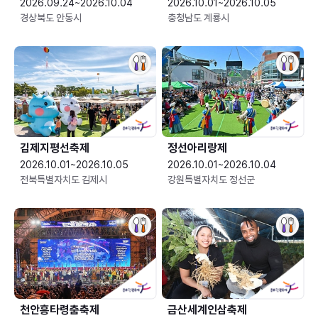
2026.09.24~2026.10.04
2026.10.01~2026.10.05
경상북도 안동시
충청남도 계룡시
김제지평선축제
정선아리랑제
2026.10.01~2026.10.05
2026.10.01~2026.10.04
전북특별자치도 김제시
강원특별자치도 정선군
천안흥타령춤축제
금산세계인삼축제