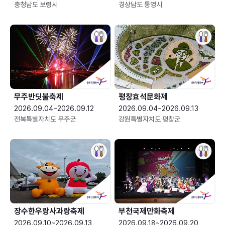
충청남도 보령시
경상남도 통영시
무주반딧불축제
평창효석문화제
2026.09.04~2026.09.12
2026.09.04~2026.09.13
전북특별자치도 무주군
강원특별자치도 평창군
장수한우랑사과랑축제
부천국제만화축제
2026.09.10~2026.09.13
2026.09.18~2026.09.20