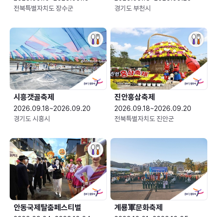
전북특별자치도 장수군
경기도 부천시
시흥갯골축제
진안홍삼축제
2026.09.18~2026.09.20
2026.09.18~2026.09.20
경기도 시흥시
전북특별자치도 진안군
안동국제탈춤페스티벌
계룡軍문화축제 