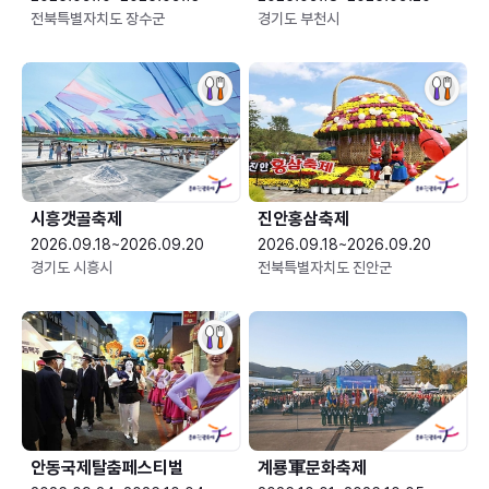
전북특별자치도 장수군
경기도 부천시
시흥갯골축제
진안홍삼축제
2026.09.18~2026.09.20
2026.09.18~2026.09.20
경기도 시흥시
전북특별자치도 진안군
안동국제탈춤페스티벌
계룡軍문화축제 