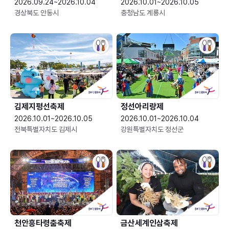
2026.09.24~2026.10.04
2026.10.01~2026.10.05
경상북도 안동시
충청남도 계룡시
김제지평선축제
정선아리랑제
2026.10.01~2026.10.05
2026.10.01~2026.10.04
전북특별자치도 김제시
강원특별자치도 정선군
천안흥타령춤축제
금산세계인삼축제