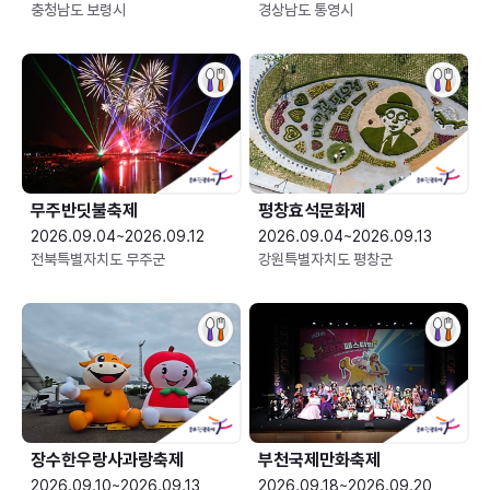
충청남도 보령시
경상남도 통영시
무주반딧불축제
평창효석문화제
2026.09.04~2026.09.12
2026.09.04~2026.09.13
전북특별자치도 무주군
강원특별자치도 평창군
장수한우랑사과랑축제
부천국제만화축제
2026.09.10~2026.09.13
2026.09.18~2026.09.20