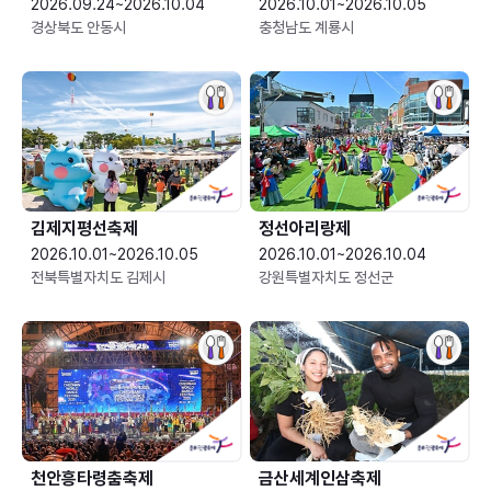
2026.09.24~2026.10.04
2026.10.01~2026.10.05
경상북도 안동시
충청남도 계룡시
김제지평선축제
정선아리랑제
2026.10.01~2026.10.05
2026.10.01~2026.10.04
전북특별자치도 김제시
강원특별자치도 정선군
천안흥타령춤축제
금산세계인삼축제