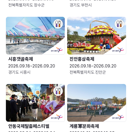
전북특별자치도 장수군
경기도 부천시
시흥갯골축제
진안홍삼축제
2026.09.18~2026.09.20
2026.09.18~2026.09.20
경기도 시흥시
전북특별자치도 진안군
안동국제탈춤페스티벌
계룡軍문화축제 