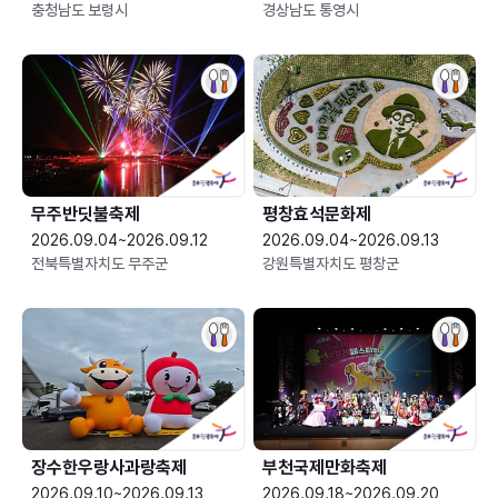
충청남도 보령시
경상남도 통영시
무주반딧불축제
평창효석문화제
2026.09.04~2026.09.12
2026.09.04~2026.09.13
전북특별자치도 무주군
강원특별자치도 평창군
장수한우랑사과랑축제
부천국제만화축제
2026.09.10~2026.09.13
2026.09.18~2026.09.20