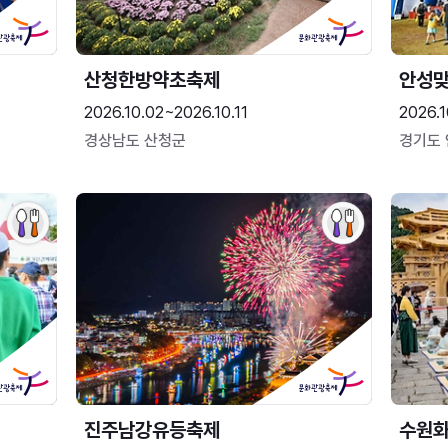
산청한방약초축제
안성맞
2026.10.02~2026.10.11
2026.1
경상남도 산청군
경기도
진주남강유등축제
수원