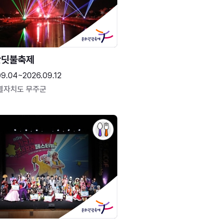
반딧불축제
09.04~2026.09.12
별자치도 무주군