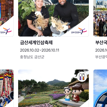
금산세계인삼축제
부산
2026.10.02~2026.10.11
2026.1
충청남도 금산군
부산광