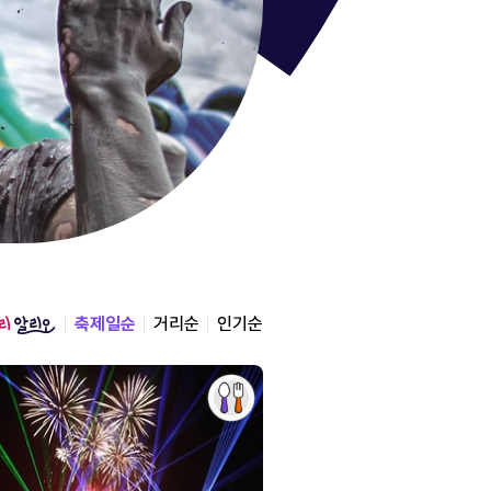
통영한산
경상남도 통영시
2026.08.12 ~ 2026.0
축제일순
거리순
인기순