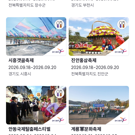
전북특별자치도 장수군
경기도 부천시
시흥갯골축제
진안홍삼축제
2026.09.18~2026.09.20
2026.09.18~2026.09.20
경기도 시흥시
전북특별자치도 진안군
안동국제탈춤페스티벌
계룡軍문화축제 