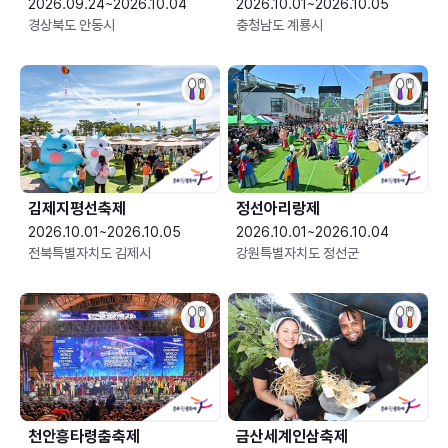
2026.09.24~2026.10.04
2026.10.01~2026.10.05
경상북도 안동시
충청남도 계룡시
김제지평선축제
정선아리랑제
2026.10.01~2026.10.05
2026.10.01~2026.10.04
전북특별자치도 김제시
강원특별자치도 정선군
천안흥타령춤축제
금산세계인삼축제