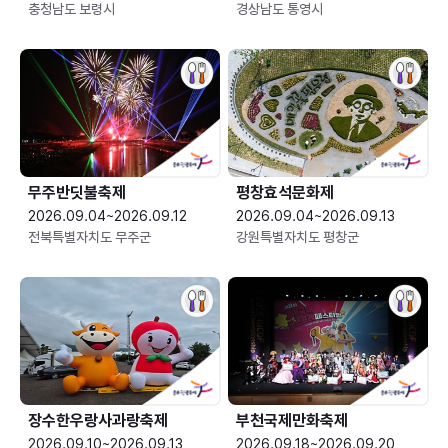
충청남도 보령시
경상남도 통영시
무주반딧불축제
평창효석문화제
2026.09.04~2026.09.12
2026.09.04~2026.09.13
전북특별자치도 무주군
강원특별자치도 평창군
장수한우랑사과랑축제
부천국제만화축제
2026.09.10~2026.09.13
2026.09.18~2026.09.20