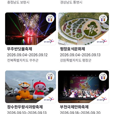
충청남도 보령시
경상남도 통영시
무주반딧불축제
평창효석문화제
2026.09.04~2026.09.12
2026.09.04~2026.09.13
전북특별자치도 무주군
강원특별자치도 평창군
장수한우랑사과랑축제
부천국제만화축제
2026.09.10~2026.09.13
2026.09.18~2026.09.20