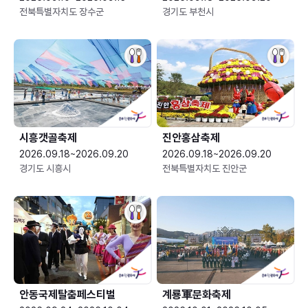
전북특별자치도 장수군
경기도 부천시
시흥갯골축제
진안홍삼축제
2026.09.18~2026.09.20
2026.09.18~2026.09.20
경기도 시흥시
전북특별자치도 진안군
안동국제탈춤페스티벌
계룡軍문화축제 