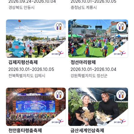
2026.09.24~2026.10.04
2026.10.01~2026.10.05
경상북도 안동시
충청남도 계룡시
김제지평선축제
정선아리랑제
2026.10.01~2026.10.05
2026.10.01~2026.10.04
전북특별자치도 김제시
강원특별자치도 정선군
천안흥타령춤축제
금산세계인삼축제