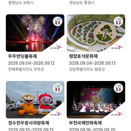
충청남도 보령시
경상남도 통영시
무주반딧불축제
평창효석문화제
2026.09.04~2026.09.12
2026.09.04~2026.09.13
전북특별자치도 무주군
강원특별자치도 평창군
장수한우랑사과랑축제
부천국제만화축제
2026.09.10~2026.09.13
2026.09.18~2026.09.20