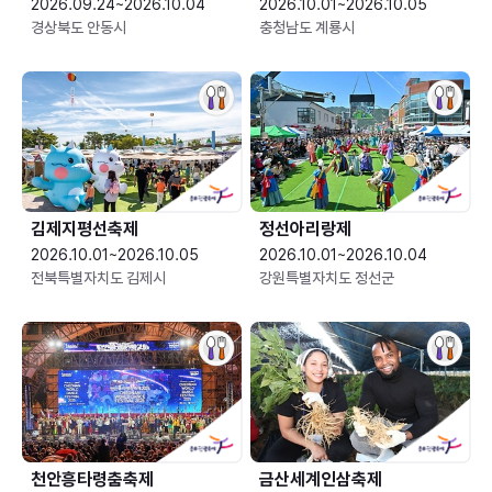
2026.09.24~2026.10.04
2026.10.01~2026.10.05
경상북도 안동시
충청남도 계룡시
김제지평선축제
정선아리랑제
2026.10.01~2026.10.05
2026.10.01~2026.10.04
전북특별자치도 김제시
강원특별자치도 정선군
천안흥타령춤축제
금산세계인삼축제