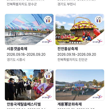
전북특별자치도 장수군
경기도 부천시
시흥갯골축제
진안홍삼축제
2026.09.18~2026.09.20
2026.09.18~2026.09.20
경기도 시흥시
전북특별자치도 진안군
안동국제탈춤페스티벌
계룡軍문화축제 