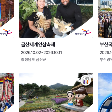
금산세계인삼축제
부산
2026.10.02~2026.10.11
2026.1
충청남도 금산군
부산광