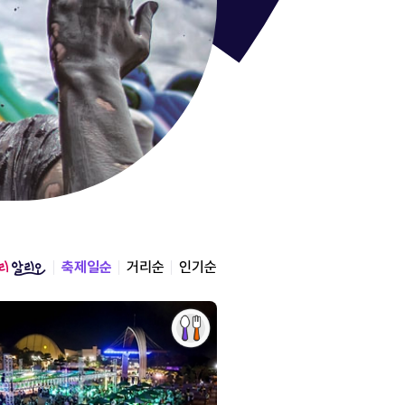
통영한산
경상남도 통영시
2026.08.12 ~ 2026.0
축제일순
거리순
인기순