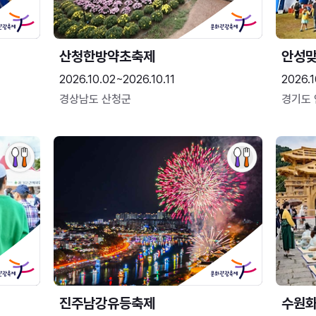
산청한방약초축제
안성맞
2026.10.02~2026.10.11
2026.1
경상남도 산청군
경기도
진주남강유등축제
수원