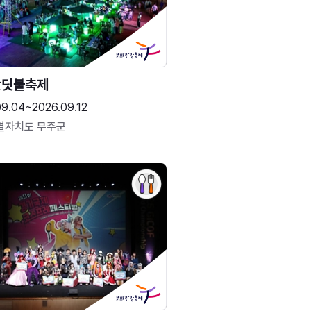
반딧불축제
09.04~2026.09.12
별자치도 무주군