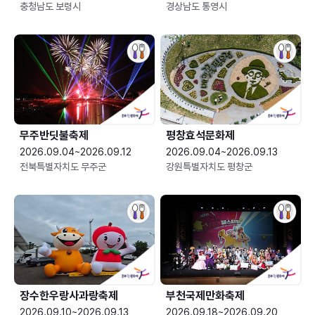
충청남도 보령시
경상남도 통영시
무주반딧불축제
평창효석문화제
2026.09.04~2026.09.12
2026.09.04~2026.09.13
전북특별자치도 무주군
강원특별자치도 평창군
장수한우랑사과랑축제
부천국제만화축제
2026.09.10~2026.09.13
2026.09.18~2026.09.20