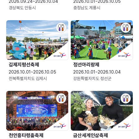
2026.09.24~2026.10.04
2026.10.01~2026.10.05
경상북도 안동시
충청남도 계룡시
김제지평선축제
정선아리랑제
2026.10.01~2026.10.05
2026.10.01~2026.10.04
전북특별자치도 김제시
강원특별자치도 정선군
천안흥타령춤축제
금산세계인삼축제