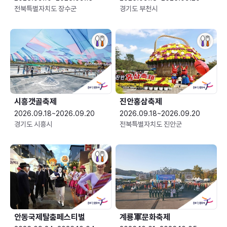
전북특별자치도 장수군
경기도 부천시
시흥갯골축제
진안홍삼축제
2026.09.18~2026.09.20
2026.09.18~2026.09.20
경기도 시흥시
전북특별자치도 진안군
안동국제탈춤페스티벌
계룡軍문화축제 