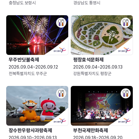
충청남도 보령시
경상남도 통영시
무주반딧불축제
평창효석문화제
2026.09.04~2026.09.12
2026.09.04~2026.09.13
전북특별자치도 무주군
강원특별자치도 평창군
장수한우랑사과랑축제
부천국제만화축제
2026.09.10~2026.09.13
2026.09.18~2026.09.20