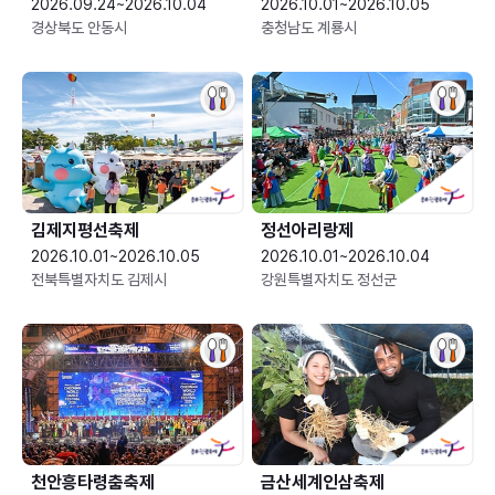
2026.09.24~2026.10.04
2026.10.01~2026.10.05
경상북도 안동시
충청남도 계룡시
김제지평선축제
정선아리랑제
2026.10.01~2026.10.05
2026.10.01~2026.10.04
전북특별자치도 김제시
강원특별자치도 정선군
천안흥타령춤축제
금산세계인삼축제