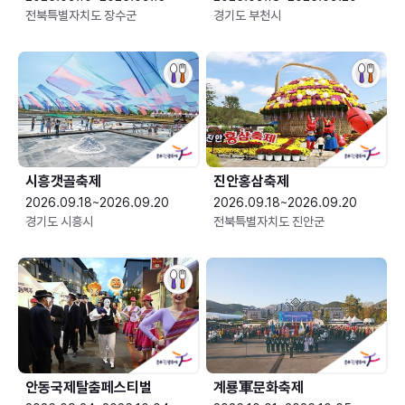
전북특별자치도 장수군
경기도 부천시
시흥갯골축제
진안홍삼축제
2026.09.18~2026.09.20
2026.09.18~2026.09.20
경기도 시흥시
전북특별자치도 진안군
안동국제탈춤페스티벌
계룡軍문화축제 