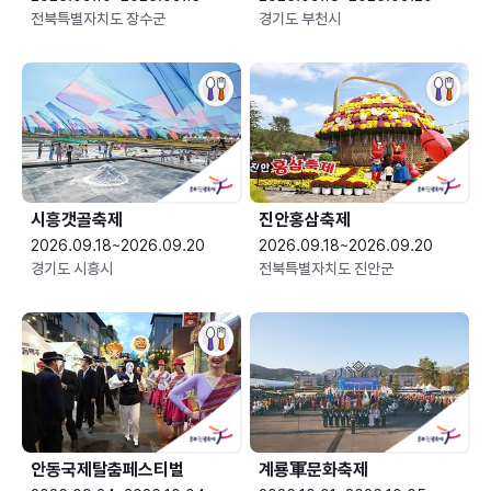
전북특별자치도 장수군
경기도 부천시
시흥갯골축제
진안홍삼축제
2026.09.18~2026.09.20
2026.09.18~2026.09.20
경기도 시흥시
전북특별자치도 진안군
안동국제탈춤페스티벌
계룡軍문화축제 