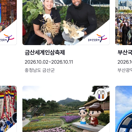
금산세계인삼축제
부산
2026.10.02~2026.10.11
2026.1
충청남도 금산군
부산광