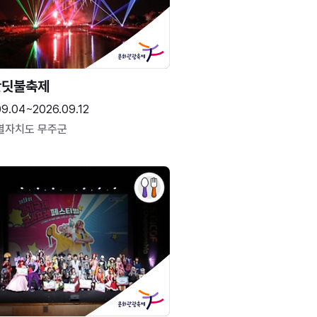
반딧불축제
09.04~2026.09.12
별자치도 무주군