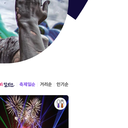
통영한산
경상남도 통영시
2026.08.12 ~ 2026.0
축제일순
거리순
인기순