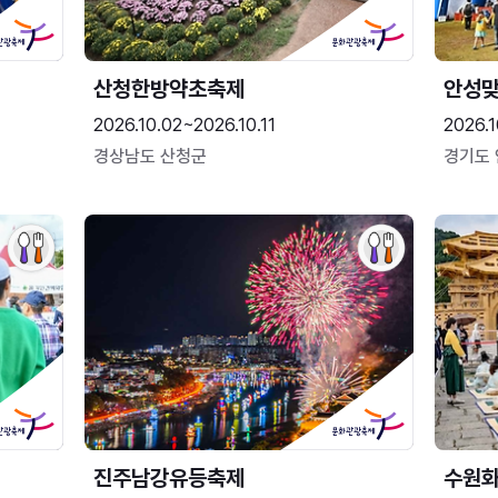
산청한방약초축제
안성맞
2026.10.02~2026.10.11
2026.1
경상남도 산청군
경기도
진주남강유등축제
수원