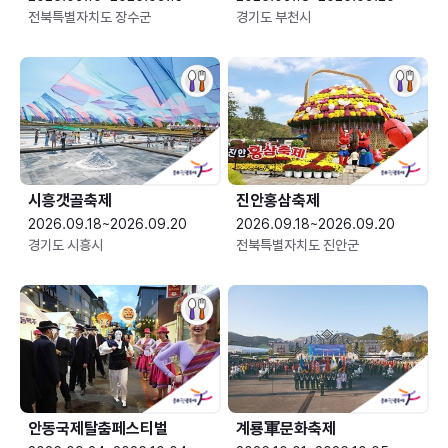
전북특별자치도 장수군
경기도 부천시
시흥갯골축제
진안홍삼축제
2026.09.18~2026.09.20
2026.09.18~2026.09.20
경기도 시흥시
전북특별자치도 진안군
안동국제탈춤페스티벌
계룡軍문화축제 