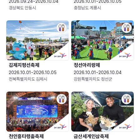
2026.09.24~2026.10.04
2026.10.01~2026.10.05
경상북도 안동시
충청남도 계룡시
김제지평선축제
정선아리랑제
2026.10.01~2026.10.05
2026.10.01~2026.10.04
전북특별자치도 김제시
강원특별자치도 정선군
천안흥타령춤축제
금산세계인삼축제