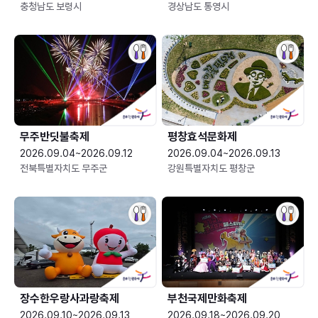
충청남도 보령시
경상남도 통영시
무주반딧불축제
평창효석문화제
2026.09.04~2026.09.12
2026.09.04~2026.09.13
전북특별자치도 무주군
강원특별자치도 평창군
장수한우랑사과랑축제
부천국제만화축제
2026.09.10~2026.09.13
2026.09.18~2026.09.20