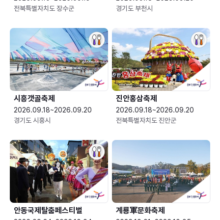
전북특별자치도 장수군
경기도 부천시
시흥갯골축제
진안홍삼축제
2026.09.18~2026.09.20
2026.09.18~2026.09.20
경기도 시흥시
전북특별자치도 진안군
안동국제탈춤페스티벌
계룡軍문화축제 