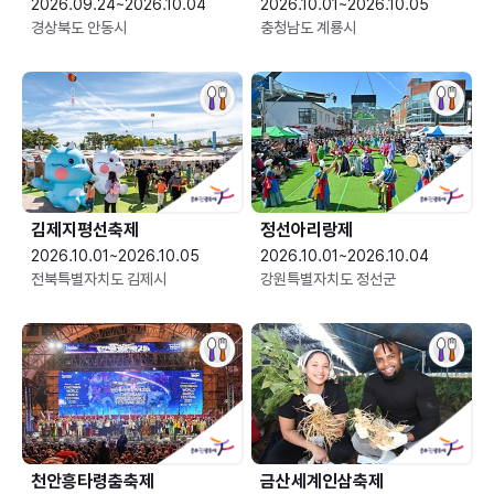
2026.09.24~2026.10.04
2026.10.01~2026.10.05
경상북도 안동시
충청남도 계룡시
김제지평선축제
정선아리랑제
2026.10.01~2026.10.05
2026.10.01~2026.10.04
전북특별자치도 김제시
강원특별자치도 정선군
천안흥타령춤축제
금산세계인삼축제