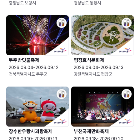
충청남도 보령시
경상남도 통영시
무주반딧불축제
평창효석문화제
2026.09.04~2026.09.12
2026.09.04~2026.09.13
전북특별자치도 무주군
강원특별자치도 평창군
장수한우랑사과랑축제
부천국제만화축제
2026.09.10~2026.09.13
2026.09.18~2026.09.20