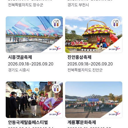
전북특별자치도 장수군
경기도 부천시
시흥갯골축제
진안홍삼축제
2026.09.18~2026.09.20
2026.09.18~2026.09.20
경기도 시흥시
전북특별자치도 진안군
안동국제탈춤페스티벌
계룡軍문화축제 