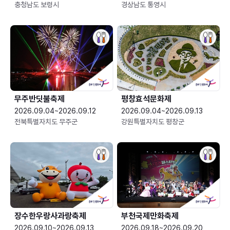
충청남도 보령시
경상남도 통영시
무주반딧불축제
평창효석문화제
2026.09.04~2026.09.12
2026.09.04~2026.09.13
전북특별자치도 무주군
강원특별자치도 평창군
장수한우랑사과랑축제
부천국제만화축제
2026.09.10~2026.09.13
2026.09.18~2026.09.20