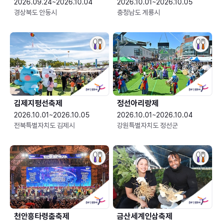
2026.09.24~2026.10.04
2026.10.01~2026.10.05
경상북도 안동시
충청남도 계룡시
김제지평선축제
정선아리랑제
2026.10.01~2026.10.05
2026.10.01~2026.10.04
전북특별자치도 김제시
강원특별자치도 정선군
천안흥타령춤축제
금산세계인삼축제