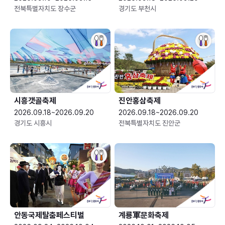
전북특별자치도 장수군
경기도 부천시
시흥갯골축제
진안홍삼축제
2026.09.18~2026.09.20
2026.09.18~2026.09.20
경기도 시흥시
전북특별자치도 진안군
안동국제탈춤페스티벌
계룡軍문화축제 