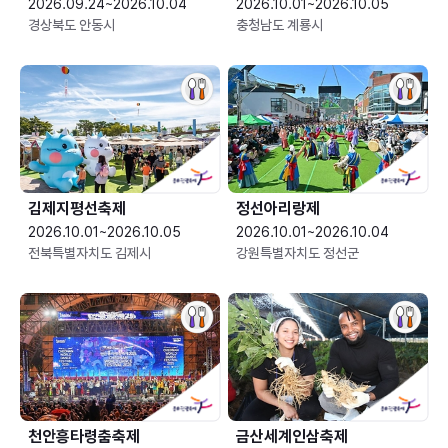
2026.09.24~2026.10.04
2026.10.01~2026.10.05
경상북도 안동시
충청남도 계룡시
김제지평선축제
정선아리랑제
2026.10.01~2026.10.05
2026.10.01~2026.10.04
전북특별자치도 김제시
강원특별자치도 정선군
천안흥타령춤축제
금산세계인삼축제