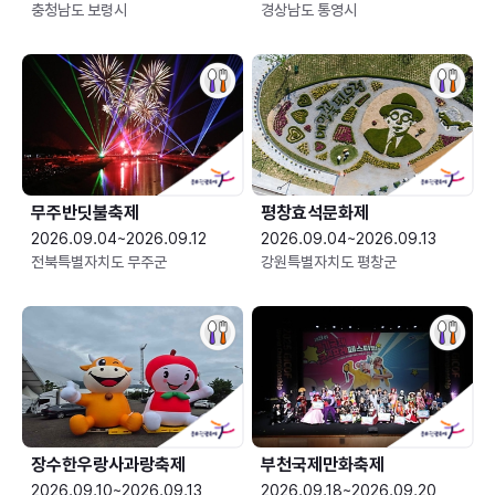
충청남도 보령시
경상남도 통영시
무주반딧불축제
평창효석문화제
2026.09.04~2026.09.12
2026.09.04~2026.09.13
전북특별자치도 무주군
강원특별자치도 평창군
장수한우랑사과랑축제
부천국제만화축제
2026.09.10~2026.09.13
2026.09.18~2026.09.20