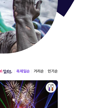
통영한산
경상남도 통영시
2026.08.12 ~ 2026.0
축제일순
거리순
인기순