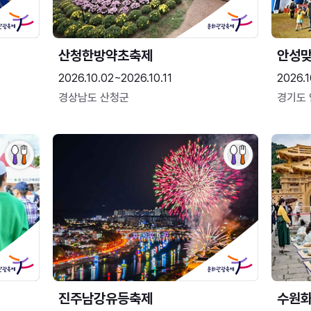
산청한방약초축제
안성맞
2026.10.02~2026.10.11
2026.1
경상남도 산청군
경기도
진주남강유등축제
수원