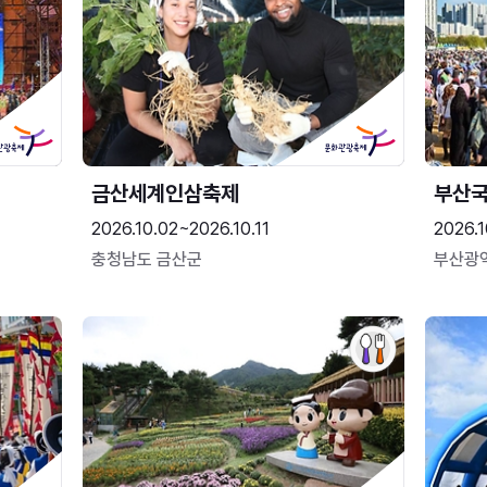
금산세계인삼축제
부산
2026.10.02~2026.10.11
2026.1
충청남도 금산군
부산광