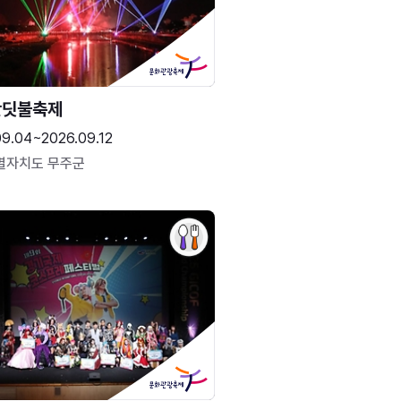
반딧불축제
09.04~2026.09.12
별자치도 무주군