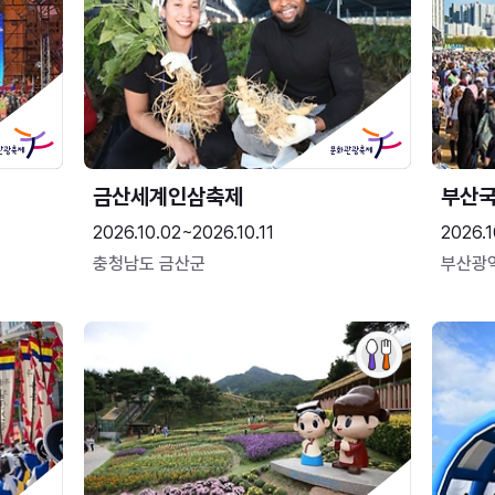
금산세계인삼축제
부산
2026.10.02~2026.10.11
2026.1
충청남도 금산군
부산광