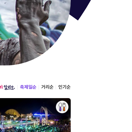
통영한산
경상남도 통영시
2026.08.12 ~ 2026.0
축제일순
거리순
인기순