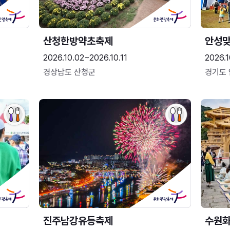
산청한방약초축제
안성맞
2026.10.02~2026.10.11
2026.1
경상남도 산청군
경기도
진주남강유등축제
수원