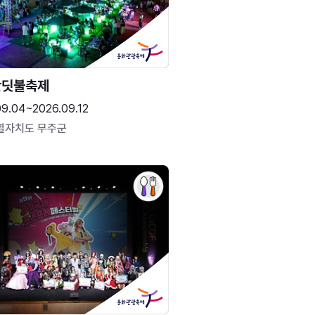
반딧불축제
09.04~2026.09.12
별자치도 무주군