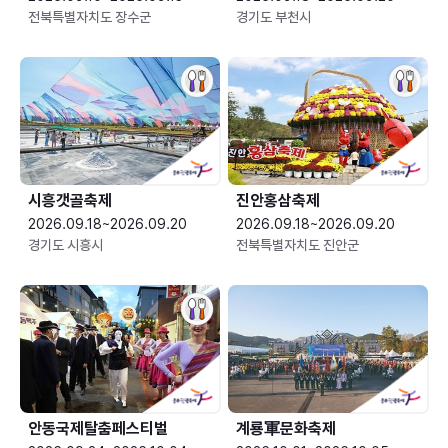
전북특별자치도 장수군
경기도 부천시
시흥갯골축제
진안홍삼축제
2026.09.18~2026.09.20
2026.09.18~2026.09.20
경기도 시흥시
전북특별자치도 진안군
안동국제탈춤페스티벌
계룡軍문화축제 