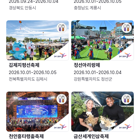
2026.09.24~2026.10.04
2026.10.01~2026.10.05
경상북도 안동시
충청남도 계룡시
김제지평선축제
정선아리랑제
2026.10.01~2026.10.05
2026.10.01~2026.10.04
전북특별자치도 김제시
강원특별자치도 정선군
천안흥타령춤축제
금산세계인삼축제