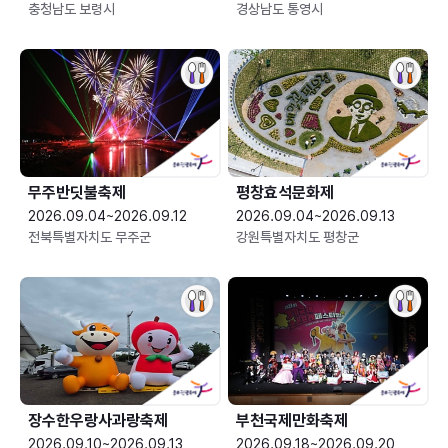
충청남도 보령시
경상남도 통영시
무주반딧불축제
평창효석문화제
2026.09.04~2026.09.12
2026.09.04~2026.09.13
전북특별자치도 무주군
강원특별자치도 평창군
장수한우랑사과랑축제
부천국제만화축제
2026.09.10~2026.09.13
2026.09.18~2026.09.20