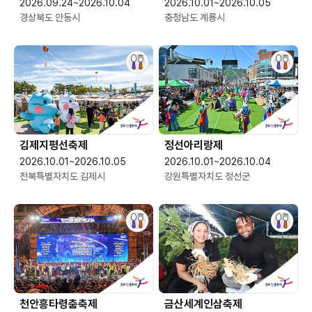
2026.09.24~2026.10.04
2026.10.01~2026.10.05
경상북도 안동시
충청남도 계룡시
김제지평선축제
정선아리랑제
2026.10.01~2026.10.05
2026.10.01~2026.10.04
전북특별자치도 김제시
강원특별자치도 정선군
천안흥타령춤축제
금산세계인삼축제