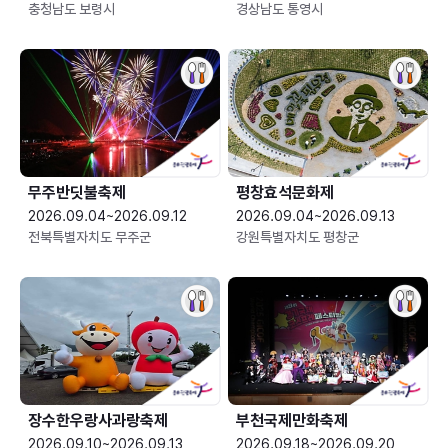
충청남도 보령시
경상남도 통영시
무주반딧불축제
평창효석문화제
2026.09.04~2026.09.12
2026.09.04~2026.09.13
전북특별자치도 무주군
강원특별자치도 평창군
장수한우랑사과랑축제
부천국제만화축제
2026.09.10~2026.09.13
2026.09.18~2026.09.20