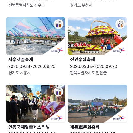
전북특별자치도 장수군
경기도 부천시
시흥갯골축제
진안홍삼축제
2026.09.18~2026.09.20
2026.09.18~2026.09.20
경기도 시흥시
전북특별자치도 진안군
안동국제탈춤페스티벌
계룡軍문화축제 