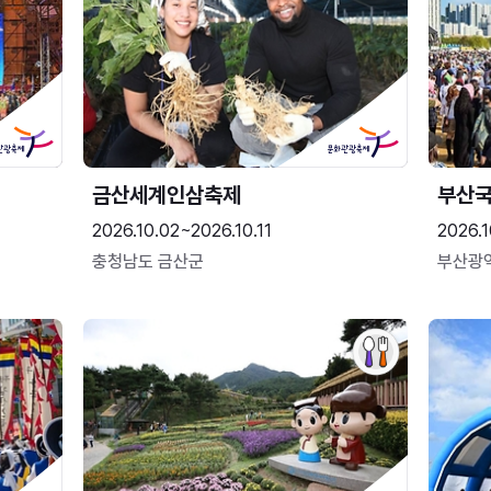
금산세계인삼축제
부산
2026.10.02~2026.10.11
2026.1
충청남도 금산군
부산광