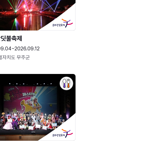
반딧불축제
09.04~2026.09.12
별자치도 무주군