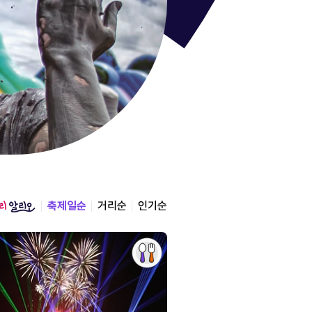
통영한산
경상남도 통영시
2026.08.12 ~ 2026.0
축제일순
거리순
인기순