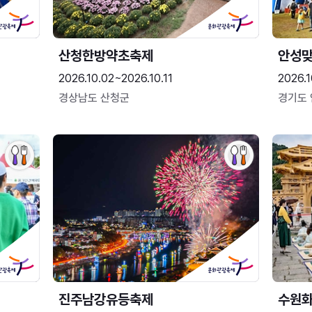
산청한방약초축제
안성맞
2026.10.02~2026.10.11
2026.1
경상남도 산청군
경기도
진주남강유등축제
수원