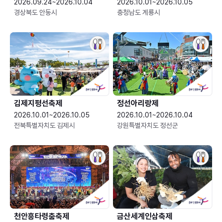
2026.09.24~2026.10.04
2026.10.01~2026.10.05
경상북도 안동시
충청남도 계룡시
김제지평선축제
정선아리랑제
2026.10.01~2026.10.05
2026.10.01~2026.10.04
전북특별자치도 김제시
강원특별자치도 정선군
천안흥타령춤축제
금산세계인삼축제