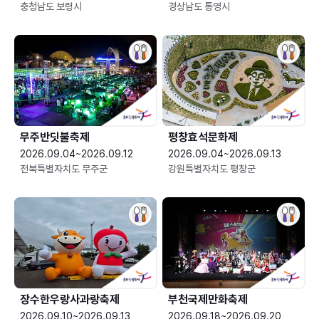
충청남도 보령시
경상남도 통영시
무주반딧불축제
평창효석문화제
2026.09.04~2026.09.12
2026.09.04~2026.09.13
전북특별자치도 무주군
강원특별자치도 평창군
장수한우랑사과랑축제
부천국제만화축제
2026.09.10~2026.09.13
2026.09.18~2026.09.20