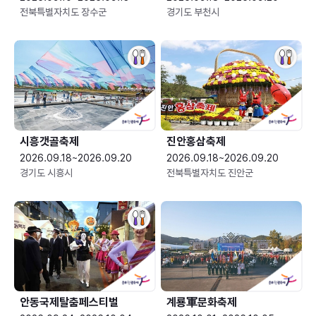
전북특별자치도 장수군
경기도 부천시
시흥갯골축제
진안홍삼축제
2026.09.18~2026.09.20
2026.09.18~2026.09.20
경기도 시흥시
전북특별자치도 진안군
안동국제탈춤페스티벌
계룡軍문화축제 