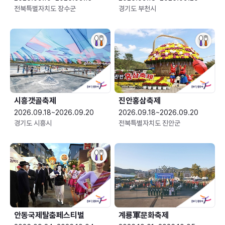
전북특별자치도 장수군
경기도 부천시
시흥갯골축제
진안홍삼축제
2026.09.18~2026.09.20
2026.09.18~2026.09.20
경기도 시흥시
전북특별자치도 진안군
안동국제탈춤페스티벌
계룡軍문화축제 