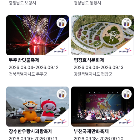
충청남도 보령시
경상남도 통영시
무주반딧불축제
평창효석문화제
2026.09.04~2026.09.12
2026.09.04~2026.09.13
전북특별자치도 무주군
강원특별자치도 평창군
장수한우랑사과랑축제
부천국제만화축제
2026.09.10~2026.09.13
2026.09.18~2026.09.20