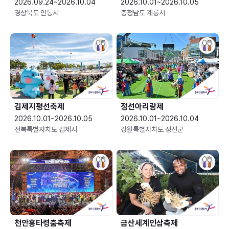
2026.09.24~2026.10.04
2026.10.01~2026.10.05
경상북도 안동시
충청남도 계룡시
김제지평선축제
정선아리랑제
2026.10.01~2026.10.05
2026.10.01~2026.10.04
전북특별자치도 김제시
강원특별자치도 정선군
천안흥타령춤축제
금산세계인삼축제